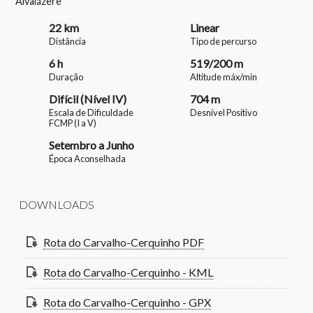
Alvaiázere
22 km
Linear
Distância
Tipo de percurso
6 h
519/200 m
Duração
Altitude máx/min
Difícil (Nível IV)
704 m
Escala de Dificuldade
Desnível Positivo
FCMP (I a V)
Setembro a Junho
Época Aconselhada
DOWNLOADS
Rota do Carvalho-Cerquinho PDF
Rota do Carvalho-Cerquinho - KML
Rota do Carvalho-Cerquinho - GPX