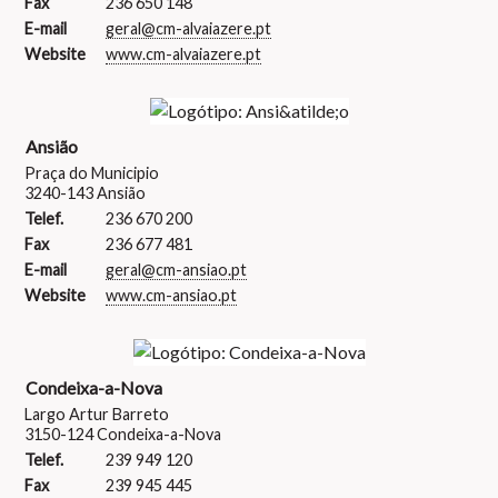
Fax
236 650 148
E-mail
geral@cm-alvaiazere.pt
Website
www.cm-alvaiazere.pt
Ansião
Praça do Municipio
3240-143 Ansião
Telef.
236 670 200
Fax
236 677 481
E-mail
geral@cm-ansiao.pt
Website
www.cm-ansiao.pt
Condeixa-a-Nova
Largo Artur Barreto
3150-124 Condeixa-a-Nova
Telef.
239 949 120
Fax
239 945 445