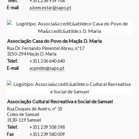
Telef.
+351 236 939 708
E-mail
a.bem.estar@sapo.pt
Associação Casa do Povo de Maçãs D. Maria
Rua Dr. Fernando Pimentel Abreu, n.º17
3250-294 Maçãs D. Maria
Telef.
+351 236 640 640
E-mail
acpmdm@sapo.pt
Associação Cultural Recreativa e Social de Samuel
Rua Duques de Aveiro, nº 35
Coles de Samuel
3130-119 Samuel
Telef.
+351 239 508 598
Fax
+351 239 580 009