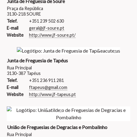
Junta de Freguesia de Soure
Praça da República
3130-218 SOURE
Telef.
+351 239 502 630
E-mail
geral@jf-soure.pt
Website
http://www.jf-soure.pt/
Junta de Freguesia de Tapéus
Rua Principal
3130-387 Tapéus
Telef.
+351 236 911 281
E-mail
ftapeus@gmail.com
Website
http://www.jf-tapeus.pt
União de Freguesias de Degracias e Pombalinho
Rua Principal