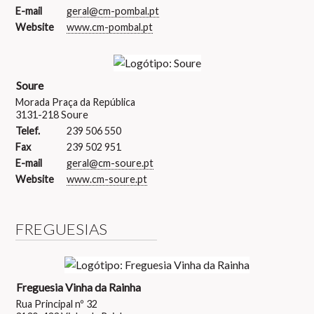
E-mail
geral@cm-pombal.pt
Website
www.cm-pombal.pt
Soure
Morada Praça da República
3131-218 Soure
Telef.
239 506 550
Fax
239 502 951
E-mail
geral@cm-soure.pt
Website
www.cm-soure.pt
FREGUESIAS
Freguesia Vinha da Rainha
Rua Principal nº 32