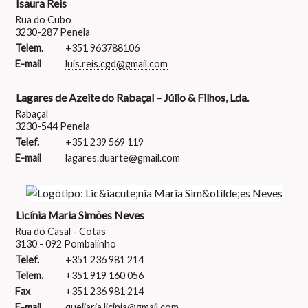
Isaura Reis
Rua do Cubo
3230-287 Penela
Telem.
+351 963788106
E-mail
luis.reis.cgd@gmail.com
Lagares de Azeite do Rabaçal – Júlio & Filhos, Lda.
Rabaçal
3230-544 Penela
Telef.
+351 239 569 119
E-mail
lagares.duarte@gmail.com
Licínia Maria Simões Neves
Rua do Casal - Cotas
3130 - 092 Pombalinho
Telef.
+351 236 981 214
Telem.
+351 919 160 056
Fax
+351 236 981 214
E-mail
queijaria.licinia@gmail.com