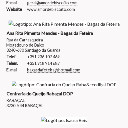
E-mail
geral@amordebiscoito.com
Website
www.amordebiscoito.com
Ana Rita Pimenta Mendes - Bagas da Feteira
Rua da Carrasqueira
Mogadouro de Baixo
3240-690 Santiago da Guarda
Telef.
+351 236 107 469
Telem.
+351 918 914 687
E-mail
bagasdafeteira@hotmail.com
Confraria do Queijo Rabaçal DOP
RABAÇAL
3230-544 RABAÇAL