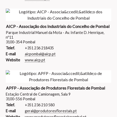
AICP - Associação dos Industriais do Concelho de Pombal
Parque Industrial Manuel da Mota - Av. Infante D. Henrique,
nº11
3100-354 Pombal
Telef.
+351 236 218435
E-mail
aicpombal@aicp.pt
Website
www.aicp.pt
APFP - Associação de Produtores Florestais de Pombal
Estação Central de Camionagem, Sala 9
3100-556 Pombal
Telef.
+351 236 210 580
E-mail
geral@produtoresflorestais.pt
Website
www.produtoresflorestaispombal.pt