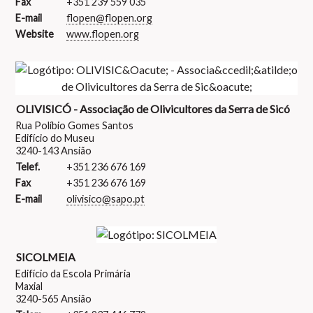
Fax
+351 239 559 035
E-mail
flopen@flopen.org
Website
www.flopen.org
OLIVISICÓ - Associação de Olivicultores da Serra de Sicó
Rua Políbio Gomes Santos
Edifício do Museu
3240-143 Ansião
Telef.
+351 236 676 169
Fax
+351 236 676 169
E-mail
olivisico@sapo.pt
SICOLMEIA
Edifício da Escola Primária
Maxial
3240-565 Ansião