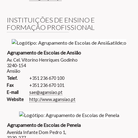
INSTITUIÇÕES DE ENSINO E
FORMAÇÃO PROFISSIONAL
Agrupamento de Escolas de Ansião
Av. Cel. Vitorino Henriques Godinho
3240-154
Ansião
Telef.
+351 236 670 100
Fax
+351 236 670 101
E-mail
sae@agansiao.pt
Website
http://www.agansiao.pt
Agrupamento de Escolas de Penela
Avenida Infante Dom Pedro 1,
3230-277