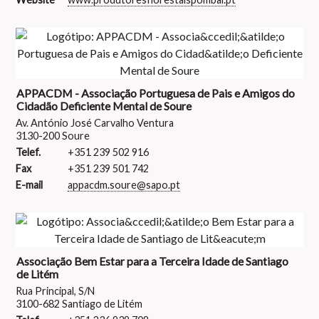
APPACDM - Associação Portuguesa de Pais e Amigos do
Cidadão Deficiente Mental de Soure
Av. António José Carvalho Ventura
3130-200 Soure
Telef.
+351 239 502 916
Fax
+351 239 501 742
E-mail
appacdm.soure@sapo.pt
Associação Bem Estar para a Terceira Idade de Santiago
de Litém
Rua Principal, S/N
3100-682 Santiago de Litém