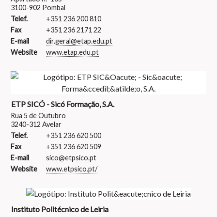
3100-902 Pombal
Telef.
+351 236 200 810
Fax
+351 236 2171 22
E-mail
dir.geral@etap.edu.pt
Website
www.etap.edu.pt
ETP SICÓ - Sicó Formação, S.A.
Rua 5 de Outubro
3240-312 Avelar
Telef.
+351 236 620 500
Fax
+351 236 620 509
E-mail
sico@etpsico.pt
Website
www.etpsico.pt/
Instituto Politécnico de Leiria