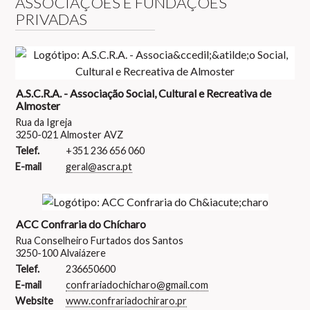
ASSOCIAÇÕES E FUNDAÇÕES
PRIVADAS
A.S.C.R.A. - Associação Social, Cultural e Recreativa de
Almoster
Rua da Igreja
3250-021 Almoster AVZ
Telef.
+351 236 656 060
E-mail
geral@ascra.pt
ACC Confraria do Chícharo
Rua Conselheiro Furtados dos Santos
3250-100 Alvaiázere
Telef.
236650600
E-mail
confrariadochicharo@gmail.com
Website
www.confrariadochiraro.pr