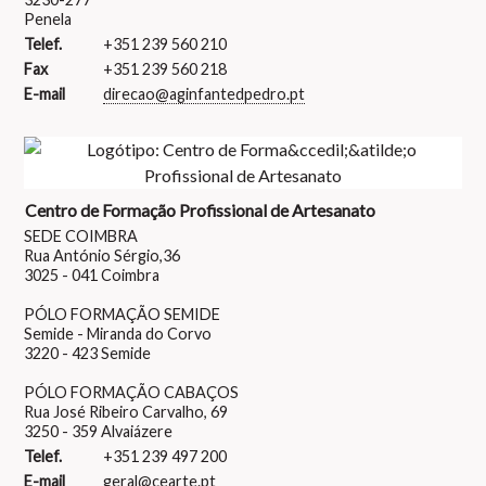
Penela
Telef.
+351 239 560 210
Fax
+351 239 560 218
E-mail
direcao@aginfantedpedro.pt
Centro de Formação Profissional de Artesanato
SEDE COIMBRA
Rua António Sérgio,36
3025 - 041 Coimbra
PÓLO FORMAÇÃO SEMIDE
Semide - Miranda do Corvo
3220 - 423 Semide
PÓLO FORMAÇÃO CABAÇOS
Rua José Ribeiro Carvalho, 69
3250 - 359 Alvaiázere
Telef.
+351 239 497 200
E-mail
geral@cearte.pt