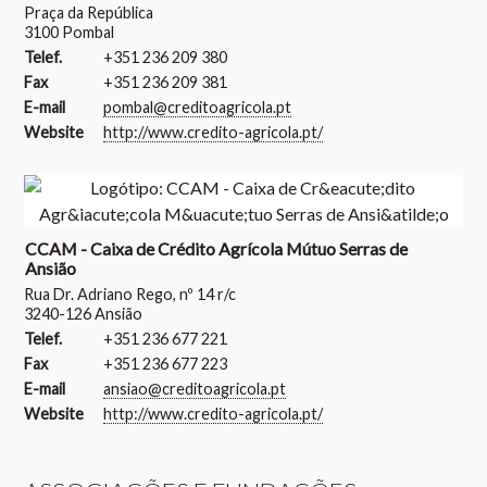
Praça da República
3100 Pombal
Telef.
+351 236 209 380
Fax
+351 236 209 381
E-mail
pombal@creditoagricola.pt
Website
http://www.credito-agricola.pt/
CCAM - Caixa de Crédito Agrícola Mútuo Serras de
Ansião
Rua Dr. Adriano Rego, nº 14 r/c
3240-126 Ansião
Telef.
+351 236 677 221
Fax
+351 236 677 223
E-mail
ansiao@creditoagricola.pt
Website
http://www.credito-agricola.pt/