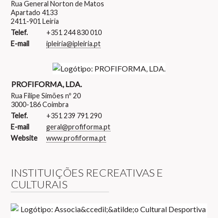
Rua General Norton de Matos
Apartado 4133
2411-901 Leiria
Telef.
+351 244 830 010
E-mail
ipleiria@ipleiria.pt
PROFIFORMA, LDA.
Rua Filipe Simões nº 20
3000-186 Coimbra
Telef.
+351 239 791 290
E-mail
geral@profiforma.pt
Website
www.profiforma.pt
INSTITUIÇÕES RECREATIVAS E
CULTURAIS