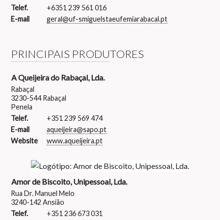
Telef.
+6351 239 561 016
E-mail
geral@uf-smiguelstaeufemiarabacal.pt
PRINCIPAIS PRODUTORES
A Queijeira do Rabaçal, Lda.
Rabaçal
3230-544 Rabaçal
Penela
Telef.
+351 239 569 474
E-mail
aqueijeira@sapo.pt
Website
www.aqueijeira.pt
Amor de Biscoito, Unipessoal, Lda.
Rua Dr. Manuel Melo
3240-142 Ansião
Telef.
+351 236 673 031