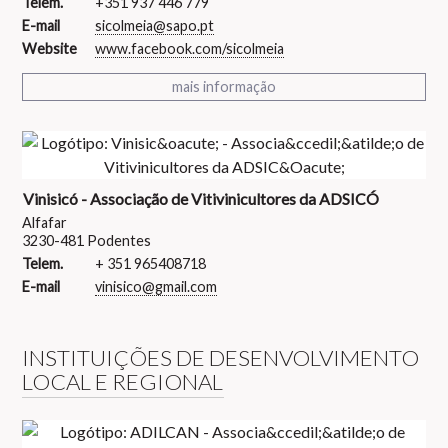
Telem.
+351 937 446 779
E-mail
sicolmeia@sapo.pt
Website
www.facebook.com/sicolmeia
mais informação
Vinisicó - Associação de Vitivinicultores da ADSICÓ
Alfafar
3230-481 Podentes
Telem.
+ 351 965408718
E-mail
vinisico@gmail.com
INSTITUIÇÕES DE DESENVOLVIMENTO
LOCAL E REGIONAL