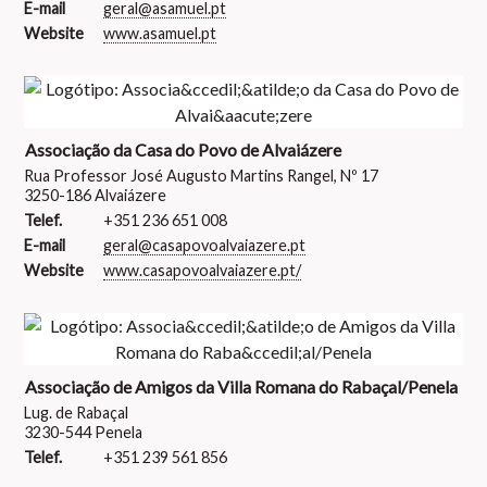
E-mail
geral@asamuel.pt
Website
www.asamuel.pt
Associação da Casa do Povo de Alvaiázere
Rua Professor José Augusto Martins Rangel, Nº 17
3250-186 Alvaiázere
Telef.
+351 236 651 008
E-mail
geral@casapovoalvaiazere.pt
Website
www.casapovoalvaiazere.pt/
Associação de Amigos da Villa Romana do Rabaçal/Penela
Lug. de Rabaçal
3230-544 Penela
Telef.
+351 239 561 856