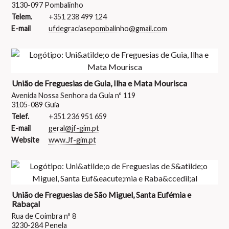
3130-097 Pombalinho
Telem.
+351 238 499 124
E-mail
ufdegraciasepombalinho@gmail.com
União de Freguesias de Guia, Ilha e Mata Mourisca
Avenida Nossa Senhora da Guia nº 119
3105-089 Guia
Telef.
+351 236 951 659
E-mail
geral@jf-gim.pt
Website
www.Jf-gim.pt
União de Freguesias de São Miguel, Santa Eufémia e
Rabaçal
Rua de Coimbra nº 8
3230-284 Penela