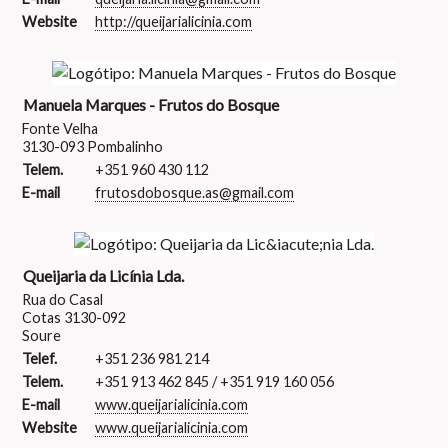
Website
http://queijarialicinia.com
Manuela Marques - Frutos do Bosque
Fonte Velha
3130-093 Pombalinho
Telem.
+351 960 430 112
E-mail
frutosdobosque.as@gmail.com
Queijaria da Licínia Lda.
Rua do Casal
Cotas 3130-092
Soure
Telef.
+351 236 981 214
Telem.
+351 913 462 845 / +351 919 160 056
E-mail
www.queijarialicinia.com
Website
www.queijarialicinia.com