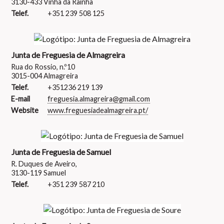
3130-433 Vinha da Rainha
Telef.
+351 239 508 125
Junta de Freguesia de Almagreira
Rua do Rossio, n.º10
3015-004 Almagreira
Telef.
+351236 219 139
E-mail
freguesia.almagreira@gmail.com
Website
www.freguesiadealmagreira.pt/
Junta de Freguesia de Samuel
R. Duques de Aveiro,
3130-119 Samuel
Telef.
+351 239 587 210