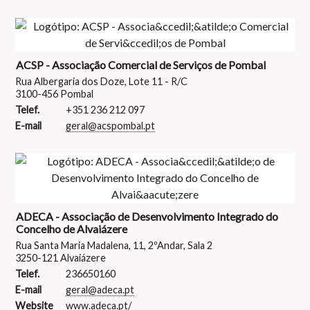
ACSP - Associação Comercial de Serviços de Pombal
Rua Albergaria dos Doze, Lote 11 - R/C
3100-456 Pombal
Telef.
+351 236 212 097
E-mail
geral@acspombal.pt
ADECA - Associação de Desenvolvimento Integrado do
Concelho de Alvaiázere
Rua Santa Maria Madalena, 11, 2ºAndar, Sala 2
3250-121 Alvaiázere
Telef.
236650160
E-mail
geral@adeca.pt
Website
www.adeca.pt/