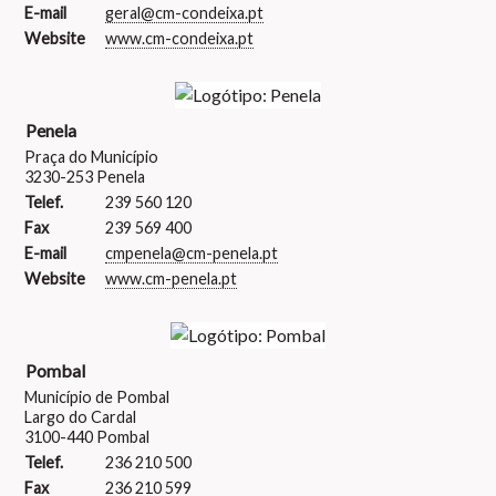
E-mail
geral@cm-condeixa.pt
Website
www.cm-condeixa.pt
Penela
Praça do Município
3230-253 Penela
Telef.
239 560 120
Fax
239 569 400
E-mail
cmpenela@cm-penela.pt
Website
www.cm-penela.pt
Pombal
Município de Pombal
Largo do Cardal
3100-440 Pombal
Telef.
236 210 500
Fax
236 210 599