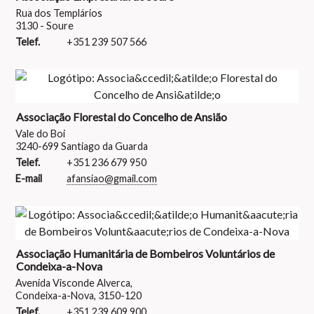
Rua dos Templários
3130 - Soure
Telef.
+351 239 507 566
Associação Florestal do Concelho de Ansião
Vale do Boi
3240-699 Santiago da Guarda
Telef.
+351 236 679 950
E-mail
afansiao@gmail.com
Associação Humanitária de Bombeiros Voluntários de
Condeixa-a-Nova
Avenida Visconde Alverca,
Condeixa-a-Nova, 3150-120
Telef.
+351 239 609 900