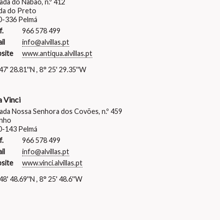
ada do Nabão, n.º 412
da do Preto
0-336 Pelmá
f.
966 578 499
il
info@alvillas.pt
site
www.antiqua.alvillas.pt
47' 28.81''N , 8° 25' 29.35''W
a Vinci
ada Nossa Senhora dos Covões, n.º 459
inho
0-143 Pelmá
f.
966 578 499
il
info@alvillas.pt
site
www.vinci.alvillas.pt
48' 48.69''N , 8° 25' 48.6''W