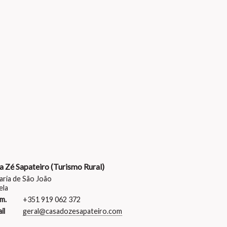
a Zé Sapateiro (Turismo Rural)
aria de São João
ela
m.
+351 919 062 372
il
geral@casadozesapateiro.com