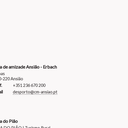
a de amizade Ansião - Erbach
oas
0-220 Ansião
f.
+351 236 670 200
il
desporto@cm-ansiao.pt
a do Pião
A DO PIÃO | Turismo Rural