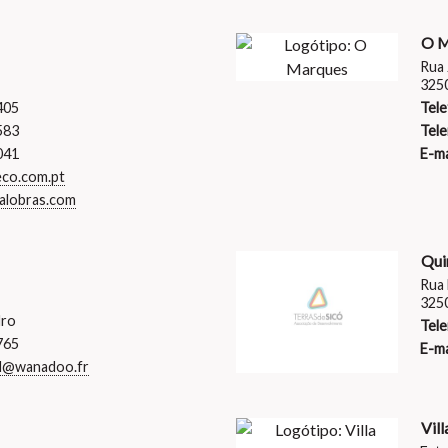
O M
Rua 
325
405
Tele
583
Tele
041
E-ma
eco.com.pt
alobras.com
Qui
Rua 
3250
dro
Tele
765
E-ma
nd@wanadoo.fr
Vill