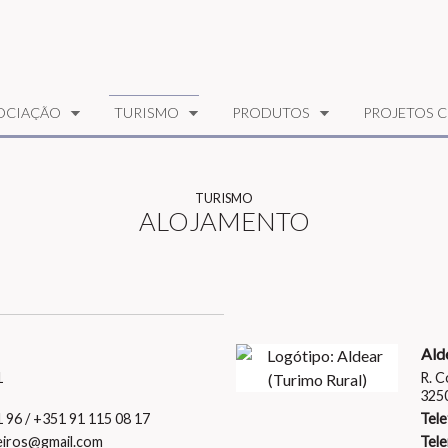
OCIAÇÃO
TURISMO
PRODUTOS
PROJETOS C
TURISMO
ALOJAMENTO
Ald
1
R. C
3250
 96 / +351 91 115 08 17
Tele
heiros@gmail.com
Tele