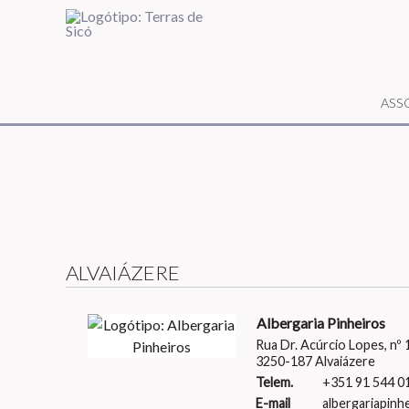
ASS
ALVAIÁZERE
Albergaria Pinheiros
Rua Dr. Acúrcio Lopes, nº 
3250-187 Alvaiázere
Telem.
+351 91 544 01
E-mail
albergariapin