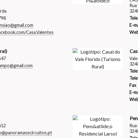
Rua 
rda
3240
798
Tele
ansiao@gmail.com
E-ma
acebook.com/Casa.Valentes
Web
ral)
Cas
547
Vale
324
campo@gmail.com
Tele
Tele
Fax
E-ma
Web
Pen
612
Rua 
3240
io@panoramasecircuitos.pt