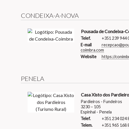
CONDEIXA-A-NOVA
Pousada de Condeixa-C
Telef.
+351 239 944 
E-mail
recepcao@pou
coimbra.com
Website
https://conimb
PENELA
Casa Xisto dos Pardieiro
Pardieiros - Fundeiros
3230 – 105
Espinhal - Penela
Telef.
+351 234 024 
Telem.
+351 965 168 