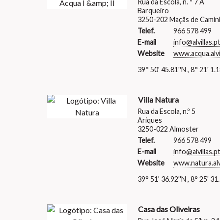
Rua da Escola, n. º 7 A
Barqueiro
3250-202 Maçãs de Camin
Telef.
966 578 499
E-mail
info@alvillas.p
Website
www.acqua.alvil
39° 50' 45.81''N , 8° 21' 1.
Villa Natura
Rua da Escola, n.º 5
Ariques
3250-022 Almoster
Telef.
966 578 499
E-mail
info@alvillas.p
Website
www.natura.alvi
39° 51' 36.92''N , 8° 25' 31
Casa das Oliveiras