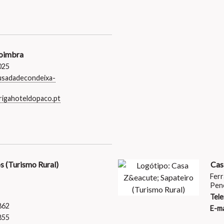
oimbra
025
sadadecondeixa-
rigahoteldopaco.pt
s (Turismo Rural)
Cas
Ferr
Pen
Tele
862
E-ma
855