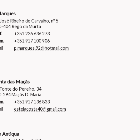
arques
José Ribeiro de Carvalho, nº 5
0-404 Rego da Murta
f.
+351 236 636 273
m.
+351 917 100 906
il
p.marques.92@hotmail.com
nta das Maçãs
Fonte do Pereiro, 34
-294 Maçãs D. Maria
m.
+351 917 136 833
il
estelacosta40@gmail.com
a Antiqua