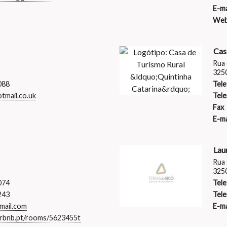
E-ma
Web
Cas
Rua 
325
088
Tele
tmail.co.uk
Tele
Fax
E-ma
Lau
Rua 
325
074
Tele
243
Tele
mail.com
E-ma
irbnb.pt/rooms/5623455t