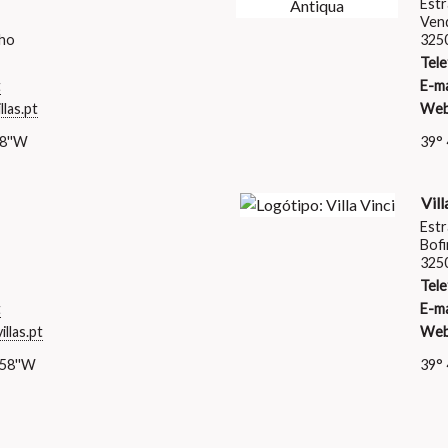
Estr
Ven
ho
325
Tele
t
E-ma
las.pt
Web
18''W
39° 
Vill
Estr
Bof
325
Tele
t
E-ma
llas.pt
Web
.58''W
39° 