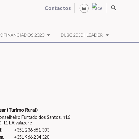
Contactos
OFINANCIADOS 2020
DLBC 2030 | LEADER
ear (Turimo Rural)
onselheiro Furtado dos Santos, n16
-111 Alvaiázere
f.
+351 236 651 303
m.
+351 966 234 320