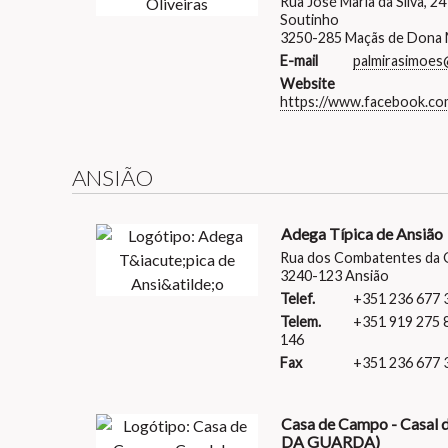
Rua José Maria da Silva, 24
Soutinho
3250-285 Maçãs de Dona 
E-mail
palmirasimoes@
Website
https://www.facebook.com/
ANSIÃO
Adega Típica de Ansião
Rua dos Combatentes da 
3240-123 Ansião
Telef.
+351 236 677 
Telem.
+351 919 275 8
146
Fax
+351 236 677 
Casa de Campo - Casal
DA GUARDA)