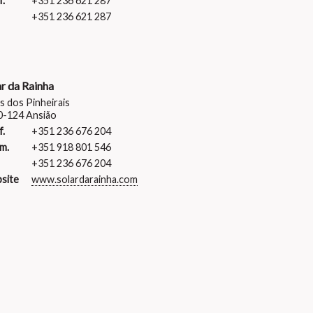
f.
+351 236 621 287
+351 236 621 287
ar da Rainha
s dos Pinheirais
0-124 Ansião
f.
+351 236 676 204
m.
+351 918 801 546
+351 236 676 204
site
www.solardarainha.com