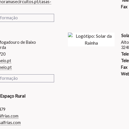
Tele
noramasecircuitos.pt/casas-
Fax
nformação
Sol
 Mogadouro de Baixo
Alto
rda
324
720
Tele
eio.pt
Tele
eio.pt
Fax
Web
nformação
 Espaço Rural
479
lfrias.com
alfrias.com