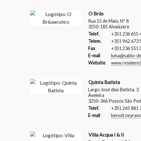
O Brás
Rua 15 de Maio, Nº 8
3250-185 Alvaiázere
Telef.
+351 236 655 
Telem.
+351 962 673 
Fax
+351 236 551 
E-mail
luisa@sabio-d
Website
www.residenci
Quinta Batista
Largo José dias Batista, 3
Aveleira
3250-366 Pussos São Pe
Telef.
+351 265 881 
E-mail
benoit.neyra
Villa Acqua I & II