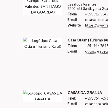
Casal dos Valentes
3240-659 Santiago da Gua
Telem.
+351 917 334 
E-mail
casa.valentes.
Website
https://www.f
Casa Otium (Turismo Ru
Telem.
+351 914 784 
E-mail
otium.casade
CASAS DA GRANJA
Telef.
+351 964 765 
E-mail
casasdecalcar