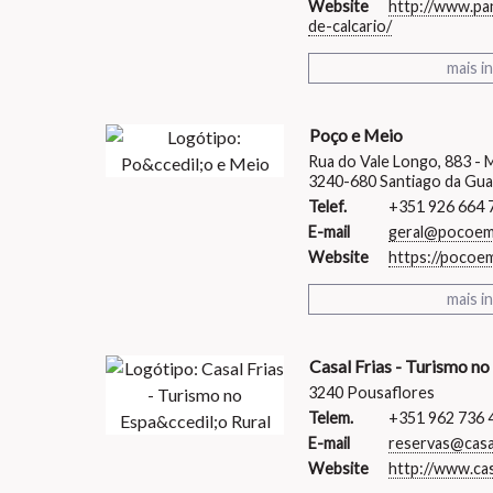
Website
http://www.pa
de-calcario/
mais i
Poço e Meio
Rua do Vale Longo, 883 -
3240-680 Santiago da Gua
Telef.
+351 926 664 
E-mail
geral@pocoem
Website
https://pocoem
mais i
Casal Frias - Turismo no
3240 Pousaflores
Telem.
+351 962 736 
E-mail
reservas@casa
Website
http://www.cas