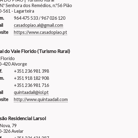
N.ª Senhora dos Remédios, n.º56 Pião
-561 - Lagarteira
m.
964 475 533 / 967 026 120
il
casadopiao.al@gmail.com
site
https://www.casadopiao.pt
al do Vale Florido (Turismo Rural)
 Florido
0-420 Alvorge
f.
+351 236 981 398
m.
+351 918 182 908
+351 236 981 716
il
quintaadail@iol.pt
site
http://www.quintaadail.com
são Residencial Larsol
Nova, 79
-326 Avelar