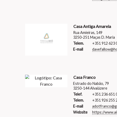
Casa Antiga Amarela
Rua Amieiras, 149
3250-251 Maças D. Maria
Telem.
+351 912 623 
E-mail
davefallow@ho
Casa Franco
Estrado do Nabão, 79
3250-144 Alvaiázere
Telef.
+351 236 651 
Telem.
+351 926 255 
E-mail
adotfranco@g
Website
https://www.a