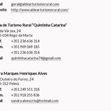
il
geral@aldearturismorural.com
site
http://www.aldearturismorural.com/
a de Turismo Rural “Quintinha Catarina”
da Várzea, 24
0-034 Rego da Murta
f.
+351 236 636 314
m.
+351 969 069 185
+351 236 636 314
il
quintinhacatarina74@gmail.com
ra Marques Henriques Alves
Outeiro do Forno, 24
0-312 Pelmá
f.
+351 249 551 318
m.
+351 918 255 836
il
sandra.alvescris@hotmail.com