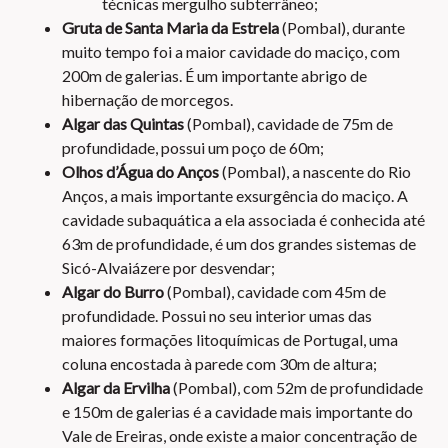
técnicas mergulho subterrâneo;
Gruta de Santa Maria da Estrela
(Pombal), durante
muito tempo foi a maior cavidade do maciço, com
200m de galerias. É um importante abrigo de
hibernação de morcegos.
Algar das Quintas
(Pombal), cavidade de 75m de
profundidade, possui um poço de 60m;
Olhos d’Água do Anços
(Pombal), a nascente do Rio
Anços, a mais importante exsurgência do maciço. A
cavidade subaquática a ela associada é conhecida até
63m de profundidade, é um dos grandes sistemas de
Sicó-Alvaiázere por desvendar;
Algar do Burro
(Pombal), cavidade com 45m de
profundidade. Possui no seu interior umas das
maiores formações litoquímicas de Portugal, uma
coluna encostada à parede com 30m de altura;
Algar da Ervilha
(Pombal), com 52m de profundidade
e 150m de galerias é a cavidade mais importante do
Vale de Ereiras, onde existe a maior concentração de