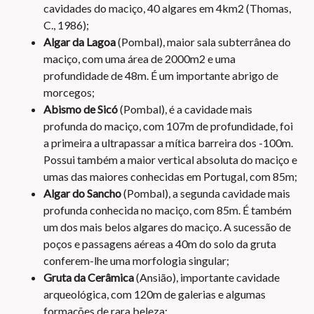
cavidades do maciço, 40 algares em 4km2 (Thomas,
C., 1986);
Algar da Lagoa
(Pombal), maior sala subterrânea do
maciço, com uma área de 2000m2 e uma
profundidade de 48m. É um importante abrigo de
morcegos;
Abismo de Sicó
(Pombal), é a cavidade mais
profunda do maciço, com 107m de profundidade, foi
a primeira a ultrapassar a mítica barreira dos -100m.
Possui também a maior vertical absoluta do maciço e
umas das maiores conhecidas em Portugal, com 85m;
Algar do Sancho
(Pombal), a segunda cavidade mais
profunda conhecida no maciço, com 85m. É também
um dos mais belos algares do maciço. A sucessão de
poços e passagens aéreas a 40m do solo da gruta
conferem-lhe uma morfologia singular;
Gruta da Cerâmica
(Ansião), importante cavidade
arqueológica, com 120m de galerias e algumas
formações de rara beleza;