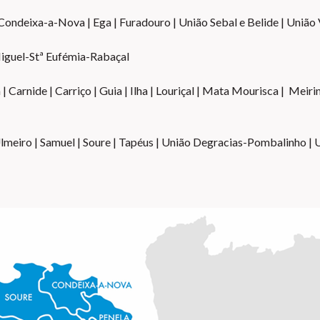
ondeixa-a-Nova | Ega | Furadouro | União Sebal e Belide | União 
 Miguel-Stª Eufémia-Rabaçal
 Carnide | Carriço | Guia | Ilha | Louriçal | Mata Mourisca | Meiri
lmeiro | Samuel | Soure | Tapéus | União Degracias-Pombalinho | 