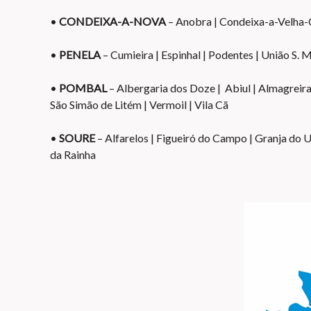
•
CONDEIXA-A-NOVA
– Anobra | Condeixa-a-Velha-C
•
PENELA
– Cumieira | Espinhal | Podentes | União S.
•
POMBAL
– Albergaria dos Doze | Abiul | Almagreira |
São Simão de Litém | Vermoil | Vila Cã
•
SOURE
– Alfarelos | Figueiró do Campo | Granja do U
da Rainha